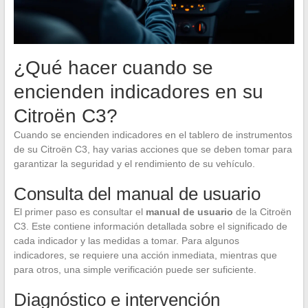
¿Qué hacer cuando se
encienden indicadores en su
Citroën C3?
Cuando se encienden indicadores en el tablero de instrumentos
de su Citroën C3, hay varias acciones que se deben tomar para
garantizar la seguridad y el rendimiento de su vehículo.
Consulta del manual de usuario
El primer paso es consultar el
manual de usuario
de la Citroën
C3. Este contiene información detallada sobre el significado de
cada indicador y las medidas a tomar. Para algunos
indicadores, se requiere una acción inmediata, mientras que
para otros, una simple verificación puede ser suficiente.
Diagnóstico e intervención