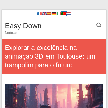
Easy Down
Notícias
Explorar a excelência na
animação 3D em Toulouse: um
trampolim para o futuro