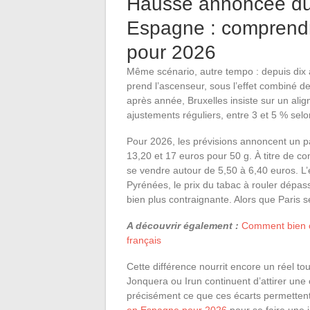
Hausse annoncée du 
Espagne : comprendr
pour 2026
Même scénario, autre tempo : depuis dix an
prend l’ascenseur, sous l’effet combiné de
après année, Bruxelles insiste sur un ali
ajustements réguliers, entre 3 et 5 % selo
Pour 2026, les prévisions annoncent un pa
13,20 et 17 euros pour 50 g. À titre de c
se vendre autour de 5,50 à 6,40 euros. L’éc
Pyrénées, le prix du tabac à rouler dépass
bien plus contraignante. Alors que Paris se
A découvrir également :
Comment bien ch
français
Cette différence nourrit encore un réel to
Jonquera ou Irun continuent d’attirer une 
précisément ce que ces écarts permetten
en Espagne pour 2026
pour se faire une 