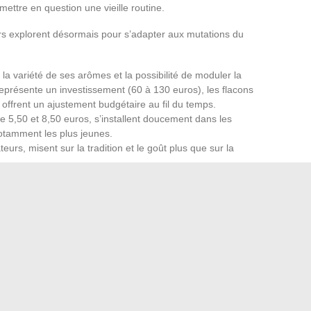
ettre en question une vieille routine.
urs explorent désormais pour s’adapter aux mutations du
 la variété de ses arômes et la possibilité de moduler la
représente un investissement (60 à 130 euros), les flacons
 offrent un ajustement budgétaire au fil du temps.
e 5,50 et 8,50 euros, s’installent doucement dans les
tamment les plus jeunes.
eurs, misent sur la tradition et le goût plus que sur la
r et cible tout particulièrement ces nouveaux produits. Les
nsifient, soutenus par l’Assurance maladie et les structures
ls, le choix s’élargit, les alternatives prennent place,
ouvement. Entre arbitrages économiques et tentatives de
se des prix, tandis que le marché du tabac, en
ertain, quelque part entre habitude et opportunité nouvelle.