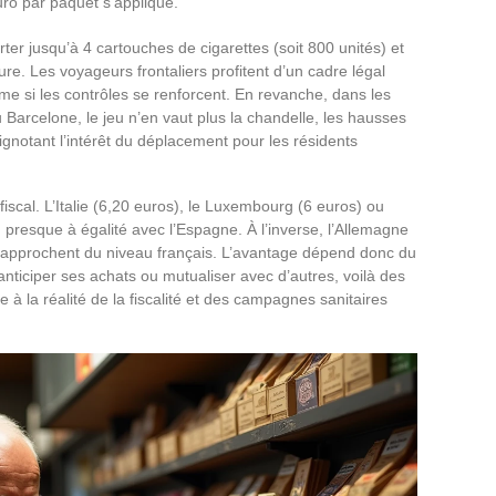
uro par paquet s’applique.
er jusqu’à 4 cartouches de cigarettes (soit 800 unités) et
re. Les voyageurs frontaliers profitent d’un cadre légal
me si les contrôles se renforcent. En revanche, dans les
rcelone, le jeu n’en vaut plus la chandelle, les hausses
rignotant l’intérêt du déplacement pour les résidents
iscal. L’Italie (6,20 euros), le Luxembourg (6 euros) ou
 presque à égalité avec l’Espagne. À l’inverse, l’Allemagne
e rapprochent du niveau français. L’avantage dépend donc du
 anticiper ses achats ou mutualiser avec d’autres, voilà des
 à la réalité de la fiscalité et des campagnes sanitaires