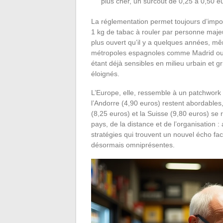
plus cher, un surcoût de 0,25 à 0,50 e
La réglementation permet toujours d’import
1 kg de tabac à rouler par personne majeu
plus ouvert qu’il y a quelques années, mê
métropoles espagnoles comme Madrid ou Ba
étant déjà sensibles en milieu urbain et g
éloignés.
L’Europe, elle, ressemble à un patchwork f
l’Andorre (4,90 euros) restent abordables,
(8,25 euros) et la Suisse (9,80 euros) s
pays, de la distance et de l’organisation :
stratégies qui trouvent un nouvel écho face
désormais omniprésentes.