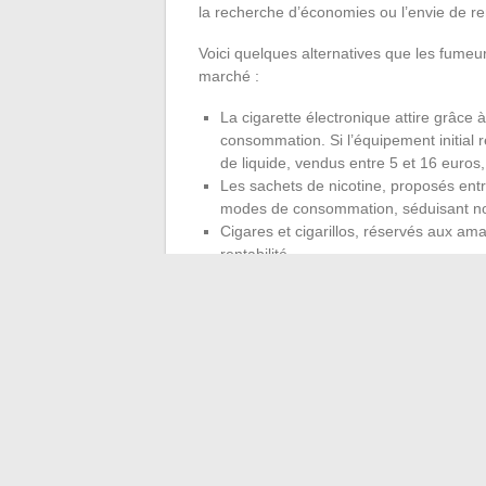
la recherche d’économies ou l’envie de rem
Voici quelques alternatives que les fume
marché :
La cigarette électronique attire grâce à
consommation. Si l’équipement initial 
de liquide, vendus entre 5 et 16 euros,
Les sachets de nicotine, proposés entr
modes de consommation, séduisant no
Cigares et cigarillos, réservés aux amat
rentabilité.
La réglementation ne cesse de se renforce
dispositifs d’aide à l’arrêt du tabac s’inte
publiques. Dans les points de vente espagno
épousant la complexité d’un secteur en m
changement, chacun compose avec la haus
perpétuelle évolution, taille un chemin inc