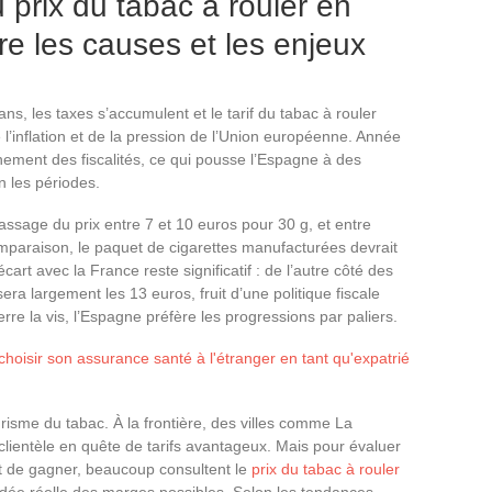
prix du tabac à rouler en
e les causes et les enjeux
s, les taxes s’accumulent et le tarif du tabac à rouler
 l’inflation et de la pression de l’Union européenne. Année
gnement des fiscalités, ce qui pousse l’Espagne à des
n les périodes.
ssage du prix entre 7 et 10 euros pour 30 g, et entre
omparaison, le paquet de cigarettes manufacturées devrait
art avec la France reste significatif : de l’autre côté des
era largement les 13 euros, fruit d’une politique fiscale
rre la vis, l’Espagne préfère les progressions par paliers.
oisir son assurance santé à l'étranger en tant qu'expatrié
urisme du tabac. À la frontière, des villes comme La
clientèle en quête de tarifs avantageux. Mais pour évaluer
t de gagner, beaucoup consultent le
prix du tabac à rouler
idée réelle des marges possibles. Selon les tendances