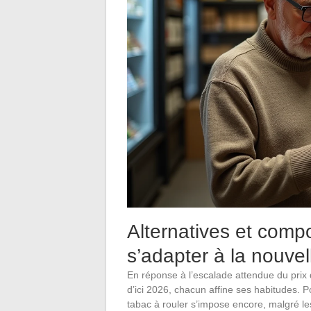
Alternatives et com
s’adapter à la nouve
En réponse à l’escalade attendue du prix 
d’ici 2026, chacun affine ses habitudes. P
tabac à rouler s’impose encore, malgré 