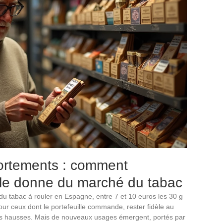
portements : comment
lle donne du marché du tabac
du tabac à rouler en Espagne, entre 7 et 10 euros les 30 g
our ceux dont le portefeuille commande, rester fidèle au
les hausses. Mais de nouveaux usages émergent, portés par