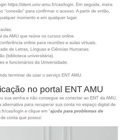
in https://ident.univ-amu.fr/cas/login. Em seguida, insira
ão “conexão” para confirmar o acesso. A partir de então,
a qualquer momento e em qualquer lugar.
aulas.
 da AMU que reúne os cursos online.
erência online para reuniões e aulas virtuais.
ade de Letras, Línguas e Ciências Humanas.
(biblioteca universitária).
s e funcionários da Universidade.
ndo terminar de usar o serviço ENT AMU.
icação no portal ENT AMU
ou sua senha e não consegue se conectar ao ENT da AMU,
alternativa para recuperar sua conta no espaço digital de
fr/cas/login e clique em “
ajuda para problemas de
o de conta que possui: