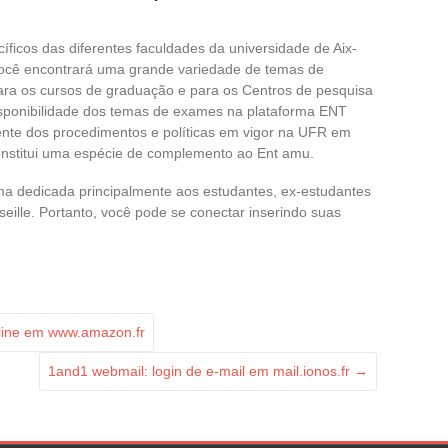
ficos das diferentes faculdades da universidade de Aix-
Você encontrará uma grande variedade de temas de
ra os cursos de graduação e para os Centros de pesquisa
isponibilidade dos temas de exames na plataforma ENT
nte dos procedimentos e políticas em vigor na UFR em
nstitui uma espécie de complemento ao Ent amu.
a dedicada principalmente aos estudantes, ex-estudantes
eille. Portanto, você pode se conectar inserindo suas
line em www.amazon.fr
1and1 webmail: login de e-mail em mail.ionos.fr
→