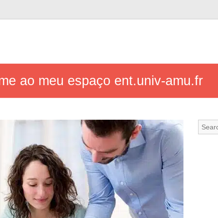
me ao meu espaço ent.univ-amu.fr