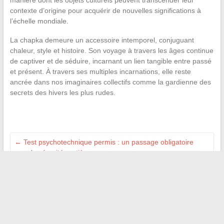
manière dont les objets culturels peuvent transcender leur
contexte d’origine pour acquérir de nouvelles significations à
l’échelle mondiale.
La chapka demeure un accessoire intemporel, conjuguant
chaleur, style et histoire. Son voyage à travers les âges continue
de captiver et de séduire, incarnant un lien tangible entre passé
et présent. À travers ses multiples incarnations, elle reste
ancrée dans nos imaginaires collectifs comme la gardienne des
secrets des hivers les plus rudes.
←
Test psychotechnique permis : un passage obligatoire
pour la sécurité routière
Comment rédiger un exemple de mail pour annulation de
rendez-vous en toute politesse
→
Recherche