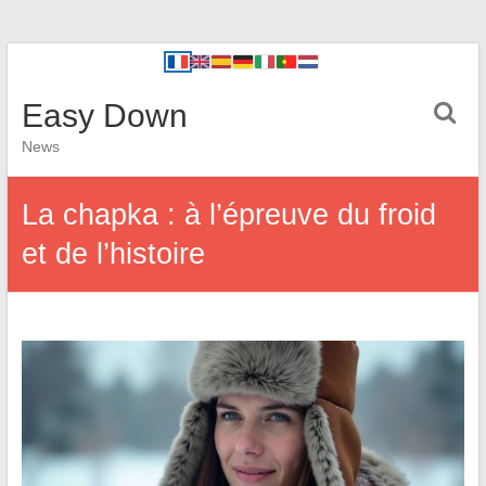
Easy Down
News
La chapka : à l’épreuve du froid
et de l’histoire